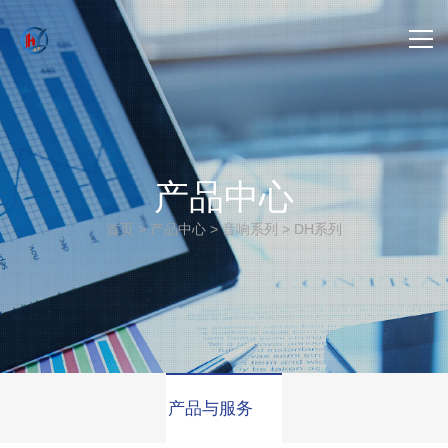
首页
-> 关于我们
产品中心
-> 产品中心
首页
>
产品中心
>
音响系列
>
DH系列
-> 项目案例
-> 新闻动态
-> 联系我们
产品与服务
-> 公司招聘