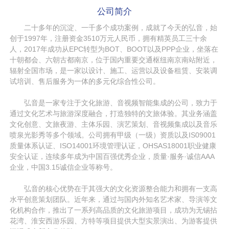
-> 企业荣誉
公司简介
二十多年的沉淀、一千多个成功案例，成就了今天的弘音，始
创于1997年，注册资金3510万元人民币，拥有精英员工三十余
人，2017年成功从EPC转型为BOT、BOOT以及PPP企业，坐落在
十朝都会、六朝古都南京，位于国内重要交通枢纽南京南站附近，
辐射全国市场，是一家以设计、施工、运营以及设备租赁、安装调
试培训、售后服务为一体的多元化综合性公司。
弘音是一家专注于文化旅游、音视频智能集成的公司，致力于
通过文化艺术与旅游深度融合，打造独特的文旅体验。其业务涵盖
文化创意、文旅夜游、主体乐园、演艺策划、音视频集成以及音乐
喷泉光影秀等多个领域。公司拥有甲级（一级）资质以及IS09001
质量体系认证、ISO14001环境管理认证，OHSAS18001职业健康
安全认证，连续多年成为中国百强优秀企业，质量·服务·诚信AAA
企业，中国3.15诚信企业等称号。
弘音的核心优势在于其强大的文化资源整合能力和拥有一支高
水平创意策划团队。近年来，通过与国内外知名艺术家、导演等文
化机构合作，推出了一系列高品质的文化旅游项目，成功为无锡拈
花湾、淮安西游乐园、方特等项目提供大型实景演出、为游客提供