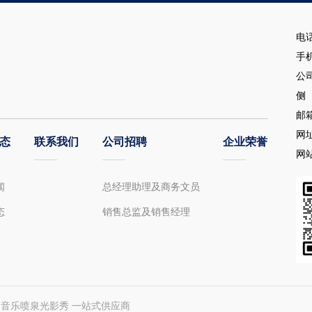
电话
手机
公
侧
邮
网
态
联系我们
公司招聘
企业荣誉
网
闻
总经理助理及商务文员
态
销售总监及销售经理
·音乐喷泉光影秀 一站式供应商