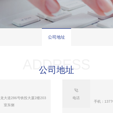
公司地址
ADDRESS
公司地址

大道286号铁投大厦2楼203
电话
手机：13776
室东侧