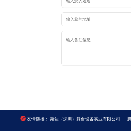

友情链接：
斯达（深圳）舞台设备实业有限公司