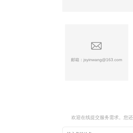

邮箱：jsyinwang@163.com
欢迎在线提交服务需求。您还