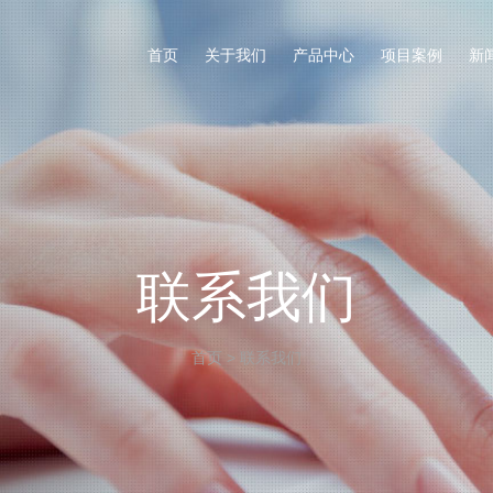
首页
关于我们
产品中心
项目案例
新
联系我们
首页
>
联系我们