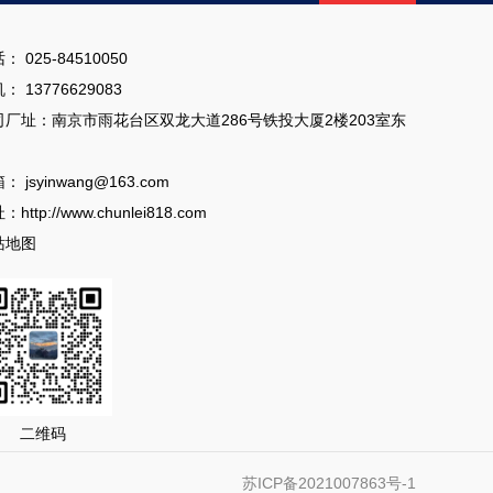
： 025-84510050
： 13776629083
司厂址：南京市雨花台区双龙大道286号铁投大厦2楼203室东
箱：
jsyinwang@163.com
址：
http://www.chunlei818.com
站地图
二维码
苏ICP备2021007863号-1