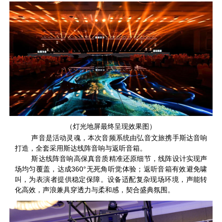
（灯光地屏最终呈现效果图）
声音是活动灵魂，本次音频系统由弘音文旅携手斯达音响
打造，全套采用斯达线阵音响与返听音箱。
斯达线阵音响高保真音质精准还原细节，线阵设计实现声
场均匀覆盖，达成360°无死角听觉体验；返听音箱有效避免啸
叫，为表演者提供稳定保障。设备适配复杂现场环境，声能转
化高效，声浪兼具穿透力与柔和感，契合盛典氛围。