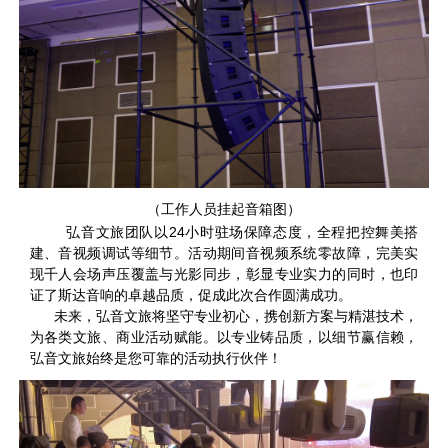
（工作人员挂起音箱图）
弘音文旅团队以24小时驻场保障态度，全程把控舞美搭
建、音视频调试等细节。活动期间音视频系统零故障，完美实
现千人会场声压覆盖与光影同步，彰显专业实力的同时，也印
证了斯达音响的卓越品质，促成此次合作圆满成功。
未来，弘音文旅将坚守专业初心，携创新方案与精湛技术，
为各类文旅、商业活动赋能。以专业铸品质，以细节赢信赖，
弘音文旅始终是您可靠的活动执行伙伴！